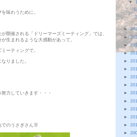
▼
びを味わうために。
►
20
生が開催される「ドリーマーズミーティング」では、
►
20
分が生まれるような大感動があって。
►
20
ズミーティングで。
►
20
になりました。
►
20
►
20
►
20
►
20
歩努力していきます・・・
►
20
►
20
►
20
►
20
でのうさぎさん🐰
►
20
►
20