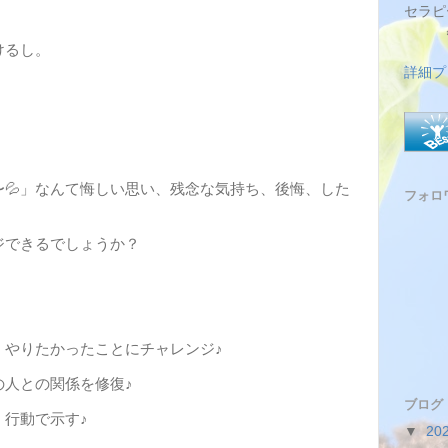
セラピ
感動
心
けるし。
詳細プ
💦」なんて悔しい思い、残念な気持ち、後悔、した
フォロ
ジできるでしょうか？
、やりたかったことにチャレンジ♪
の人との関係を修復♪
ブログ
行動で示す♪
▼
20