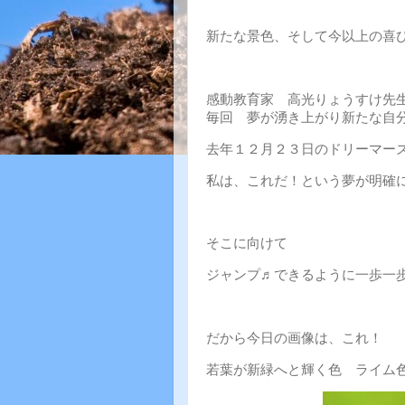
新たな景色、そして今以上の喜
感動教育家 高光りょうすけ先
毎回 夢が湧き上がり新たな自
去年１２月２３日のドリーマー
私は、これだ！という夢が明確
そこに向けて
ジャンプ♬できるように一歩一
だから今日の画像は、これ！
若葉が新緑へと輝く色 ライム色