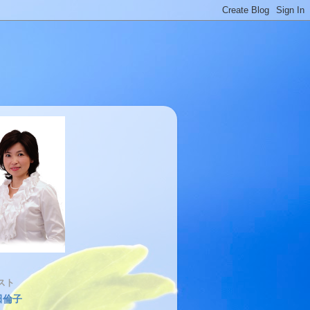
スト
田倫子