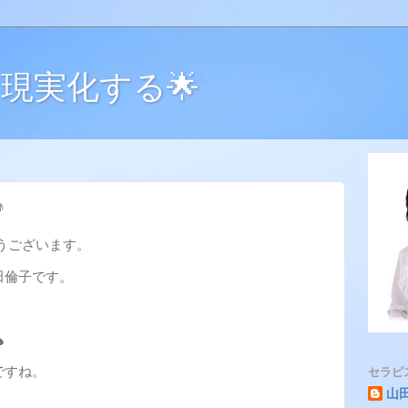
現実化する🌟
♪
うございます。
田倫子です。

ですね。
セラピ
山